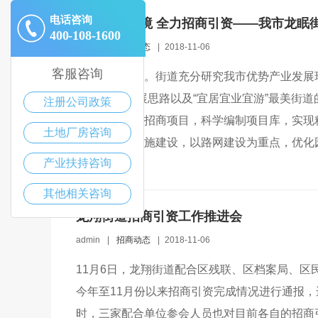
电话咨询
优化服务环境 全力招商引资——我市龙眠
400-108-1600
admin
|
招商动态
|
2018-11-06
客服咨询
优化项目编制。街道充分研究我市优势产业发展
贸富街”的发展思路以及“宜居宜业宜游”最美街
注册公司政策
求，认真谋划招商项目，科学编制项目库，实现
土地厂房咨询
业园区基础设施建设，以路网建设为重点，优化
产业扶持咨询
入，...
其他相关咨询
龙翔街道招商引资工作推进会
admin
|
招商动态
|
2018-11-06
11月6日，龙翔街道配合区残联、区档案局、
今年至11月份以来招商引资完成情况进行通报
时，三家配合单位参会人员也对目前各自的招商