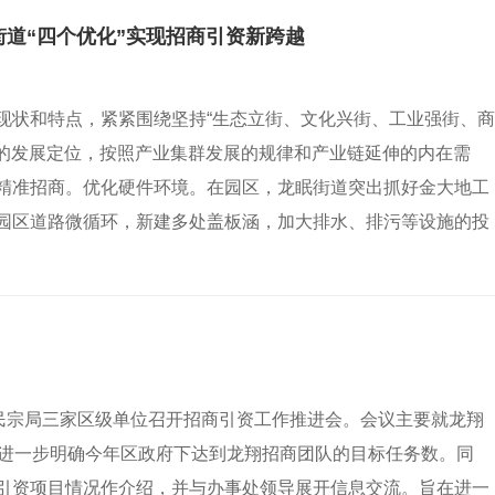
街道“四个优化”实现招商引资新跨越
现状和特点，紧紧围绕坚持“生态立街、文化兴街、工业强街、商
道的发展定位，按照产业集群发展的规律和产业链延伸的内在需
精准招商。优化硬件环境。在园区，龙眠街道突出抓好金大地工
园区道路微循环，新建多处盖板涵，加大排水、排污等设施的投
区民宗局三家区级单位召开招商引资工作推进会。会议主要就龙翔
，进一步明确今年区政府下达到龙翔招商团队的目标任务数。同
引资项目情况作介绍，并与办事处领导展开信息交流。旨在进一