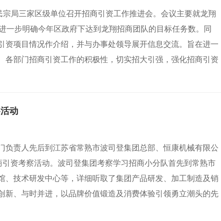
区民宗局三家区级单位召开招商引资工作推进会。会议主要就龙翔
，进一步明确今年区政府下达到龙翔招商团队的目标任务数。同
引资项目情况作介绍，并与办事处领导展开信息交流。旨在进一
、各部门招商引资工作的积极性，切实招大引强，强化招商引资
察活动
门负责人先后到江苏省常熟市波司登集团总部、恒康机械有限公
招商引资考察活动。波司登集团考察学习招商小分队首先到常熟市
馆、技术研发中心等，详细听取了集团产品研发、加工制造及销
创新、与时并进，以品牌价值锻造及消费体验引领勇立潮头的先