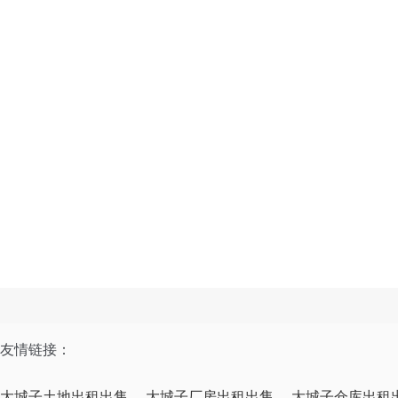
友情链接：
大城子土地出租出售
大城子厂房出租出售
大城子仓库出租